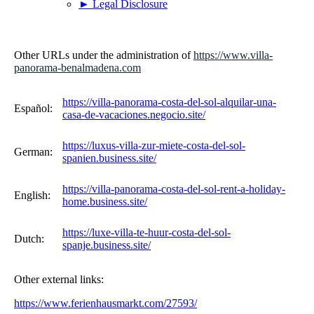
► Legal Disclosure
Other URLs under the administration of
https://www.villa-
panorama-benalmadena.com
https://villa-panorama-costa-del-sol-alquilar-una-
Español:
casa-de-vacaciones.negocio.site/
https://luxus-villa-zur-miete-costa-del-sol-
German:
spanien.business.site/
https://villa-panorama-costa-del-sol-rent-a-holiday-
English:
home.business.site/
https://luxe-villa-te-huur-costa-del-sol-
Dutch:
spanje.business.site/
Other external links:
https://www.ferienhausmarkt.com/27593/